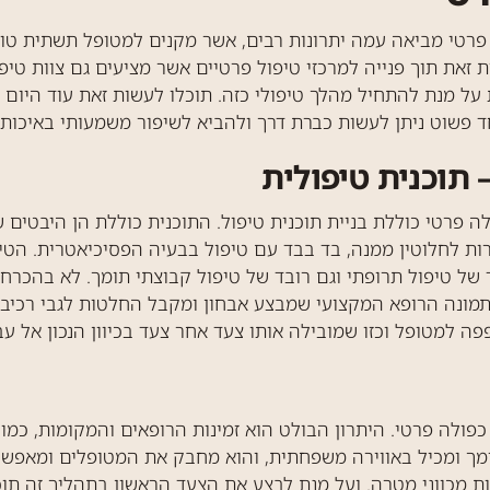
פרטי מביאה עמה יתרונות רבים, אשר מקנים למטופל תשתית טו
 זאת תוך פנייה למרכזי טיפול פרטיים אשר מציעים גם צוות טיפול
 על מנת להתחיל מהלך טיפולי כזה. תוכלו לעשות זאת עוד היום
 פשוט ניתן לעשות כברת דרך ולהביא לשיפור משמעותי באיכות 
 תוכנית טיפולית
 פרטי כוללת בניית תוכנית טיפול. התוכנית כוללת הן היבטים שו
לחלוטין ממנה, בד בבד עם טיפול בבעיה הפסיכיאטרית. הטיפול
של טיפול תרופתי וגם רובד של טיפול קבוצתי תומך. לא בהכרח 
 לתמונה הרופא המקצועי שמבצע אבחון ומקבל החלטות לגבי רכיבי
פה למטופל וכזו שמובילה אותו צעד אחר צעד בכיוון הנכון אל ע
 כפולה פרטי. היתרון הבולט הוא זמינות הרופאים והמקומות, כמ
ומך ומכיל באווירה משפחתית, והוא מחבק את המטופלים ומאפשר
יות מכווני מטרה. ועל מנת לבצע את הצעד הראשון בתהליך זה תו