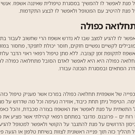
מנת לאפשר לו להמשיך במסגרת טיפולית שאיננה אשפוז. אנשי צ
ל מנת להיטיב עם המטופל ולאפשר לו לבצע התקדמות.
חלואה כפולה
שר לו להגיע למצב שבו לא נדרש אשפוז הרי שחשוב לעבור בתהל
ילים לקשיים נפשיים חזקים, חוסר יכולת לתפקד, מחסור במזון ל
וז לתקופת זמן קצובה. ללא מתן טיפול רפואי ראוי הדבר עלול
לואה כפולה היא היא לאפשר לאדם הסובל מתחלואה כפולה להיו
רג המתאים ובמסגרת הנכונה עבורו.
פייה של אשפוזית תחלואה כפולה במרכז אשר מעניק טיפול כזה, ו
ה. הטיפול ניתן תחת כיבוד, אווירה נעימה וכל מה שדרוש על 
 כל התשתית על מנת לאפשר את האשפוז בצורה מכבדת, והכל כא
ז רוח ים – פרובנס. מדובר במתחם רפואי קהילתי אשר מציע את
ניסון הדרושים על מנת להתגבר על הקושי ולאפשר למטופל להגיע
 תהליך כזה תוך פנייה ראשונית לצוות בשיחת טלפון או הגעה פ