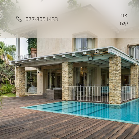
צור
077-8051433
קשר