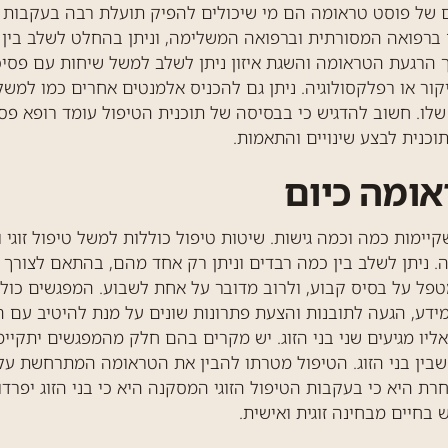
ם של פוסט טראומה הם מי שיכולים להפיק תועלת רבה בעקבות 
ם ברפואה המסורתית וברפואה המשלימה, וניתן בהחלט לשלב בין
ך הרגעת הטראומה והשגת איזון ניתן לשלב למשל שיחות עם פסיכו
ר או רפלקסולוגיה. ניתן גם להכניס אלמנטים אחרים כמו למשל 
לו. חשוב להדגיש כי בבסיסה של תוכנית הטיפול עומד רופא פס
וכנית לבצע שינויים והתאמות.
אומה כיום
ימות כמה וכמה גישות. שיטות טיפול כוללות למשל טיפול זוגי ו
. ניתן לשלב בין כמה רבדים וניתן רק אחד מהם, בהתאם לצורך 
פל על בסיס קבוע, ולרוב מדובר על אחת לשבוע. המפגשים כוללי
ידע, הגעה לתובנות והצעת פתרונות שונים על מנת להיטיב עם 
אליו מגיעים שני בני הזוג. יש מקרים בהם חלק מהמפגשים יתקיימ
ין בני הזוג. הטיפול מטרתו להבין את הטראומה המתרחשת על ר
 אחרת היא כי בעקבות הטיפול הזוגי המסקנה היא כי בני הזוג יפרד
בחיים מבחינה זוגית ואישית.