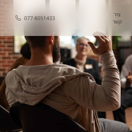
צור
077-8051433
קשר