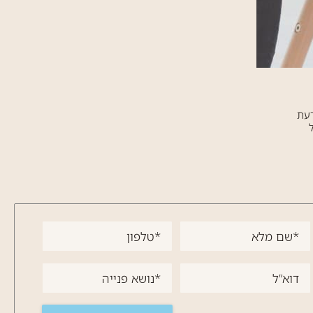
רעת
ד
בל ממנה
יש