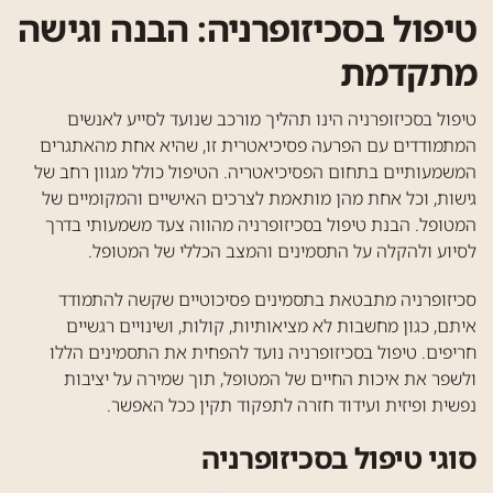
טיפול בסכיזופרניה: הבנה וגישה
חזרה
מתקדמת
טיפולים הוליסטיים
הידרותרפיה
טיפול בסכיזופרניה הינו תהליך מורכב שנועד לסייע לאנשים
המתמודדים עם הפרעה פסיכיאטרית זו, שהיא אחת מהאתגרים
ספורט
המשמעותיים בתחום הפסיכיאטריה. הטיפול כולל מגוון רחב של
גישות, וכל אחת מהן מותאמת לצרכים האישיים והמקומיים של
רפלקסולוגיה
המטופל. הבנת טיפול בסכיזופרניה מהווה צעד משמעותי בדרך
לסיוע ולהקלה על התסמינים והמצב הכללי של המטופל.
תנועה
סכיזופרניה מתבטאת בתסמינים פסיכוטיים שקשה להתמודד
עיסויים
איתם, כגון מחשבות לא מציאותיות, קולות, ושינויים רגשיים
חריפים. טיפול בסכיזופרניה נועד להפחית את התסמינים הללו
יוגה
ולשפר את איכות החיים של המטופל, תוך שמירה על יציבות
נפשית ופיזית ועידוד חזרה לתפקוד תקין ככל האפשר.
סוגי טיפול בסכיזופרניה