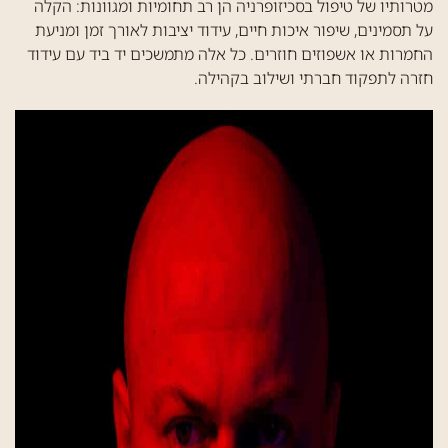
מטרותיו של טיפול בסכיזופרניה הן רב תחומיות ומגוונות: הקלה
על תסמינים, שיפור איכות חיים, עידוד יציבות לאורך זמן ומניעת
החמרות או אשפוזים חוזרים. כל אלה מתמשכים יד ביד עם עידוד
חזרה לתפקוד חברתי ושילוב בקהילה.