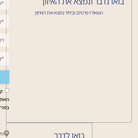
בואו נדבר ונמצא את האיזון
השאירו פרטים וביחד נמצא את האיזון
קר
האתר
בפניי
בואו לדבר
נחשון 