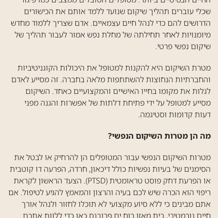
שכלי עוברים תהליך שיקום שנועד ללמד אותם את הכישורים
הדרושים להם כדי לנהל חיים עצמאיים. אדם שצריך ללמוד מחדש
מיומנויות לאחר תחילתה של מחלת נפש אמור לעבור תהליך של
שיקום נפשי פרטי.
מטרת השיקום היא להקנות למטופל את היכולות הקוגניטיביות
והחברתיות הנחוצות להשתתפות מלאה בחברה. זה מסייע לאדם
לגלות את מקומו בחייו האישיים והמקצועיים כאחד. השיקום
מסייע למטופל על ידי פתיחת דלתות של אפשרות והגנה מפני
דעות קדומות וסטיגמה.
מה הן מטרות השיקום הנפשי?
מטרות השיקום הנפשי עבור המטופלים הן להרחיק או לבטל את
הסימנים של בעיות נפשיות כולל דיכאון, חרדה, הפרעה דו קוטבית
או הפרעת דחק פוסט טראומטית (PTSD). הצעד הראשון לקראת
ריפוי הוא הכרה שיש לכם בעיה והרצון והמאמץ להגיע לטיפול. אם
אתם מבינים כי ללא סיוע מקצועי לא תוכלו לחזור ולנהל אורך
חיים נורמטיבי, בית מאזן רוח ים פרובנס כאן כדי ללוות אתכם