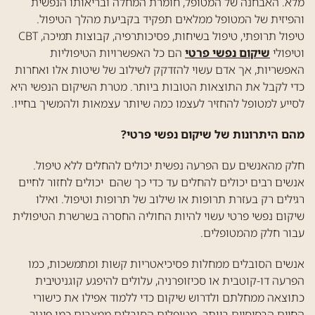
מלא. האבחנה של המטופל, חומרת המחלה ובריאותו הנפשית
חזרה
והפיזית של המטופל ממלאים תפקיד בקביעת מהלך הטיפול.
טיפול תרופתי, טיפול בשיחות, פסיכותרפיה, קבוצות תמיכה, CBT
טיפולים הוליסטיים
וטיפולי
שיקום נפשי פרטי
הם כל האפשרויות הטיפוליות
האפשריות, אך אדם עשוי להזדקק לשילוב של שיטות אלו ואחרות
הידרותרפיה
כדי לקבל את התוצאות הטובות ביותר. מטרת השיקום הנפשי היא
לסייע למטופל להחזיר לעצמו כמה שיותר עצמאות ולהמשיך בחייו.
ספורט
מהם היתרונות של שיקום נפשי פרטי?
רפלקסולוגיה
חלק מהאנשים עם הפרעה נפשית יכולים להחלים ללא טיפול.
תנועה
אנשים רבים יכולים להחלים עד כדי כך שהם יכולים לחזור לחיים
עיסויים
רגילים רק בעזרת תרופות או שילוב של תרופות וטיפול. ואילו
שיקום נפשי פרטי עשוי להיות החוליה החסרה בשרשרת הטיפולית
יוגה
עבור חלק מהמטופלים.
אנשים הסובלים ממחלות פסיכיאטריות קשות ומתמשכות, כמו
הפרעה דו-קוטבית או סכיזופרניה, עלולים להיפגע קוגניטיבית
כתוצאה ממחלתם ולדרוש שיקום כדי ללמוד אפילו את כישורי
החיים הבסיסיים ביותר. מטופלים הסובלים ממצבים כמו פיגור