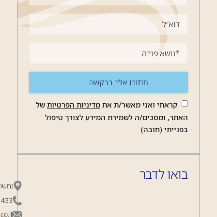
חזרה
טיפולים הוליסטיים
הידרותרפיה
ספורט
רפלקסולוגיה
קראתי ואני מאשר/ת את
מדיניות הפרטיות
של
תנועה
האתר, ומסכים/ה לשמירת המידע לצורך טיפול
בפנייתי (חובה)
עיסויים
יוגה
בואו לדבר
נחשון 2, הרצ
1433
o.il